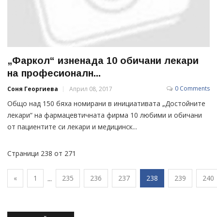
„Фаркол“ изненада 10 обичани лекари
на професионалн...
0 Comments
Соня Георгиева
Април 08, 2017
Общо над 150 бяха номирани в инициативата „Достойните
лекари“ на фармацевтичната фирма 10 любими и обичани
от пациентите си лекари и медицинск...
Страници 238 от 271
«
1
235
236
237
238
239
240
...