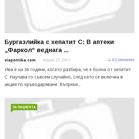
Бургазлийка с хепатит С: В аптеки
„Фаркол“ веднага ...
0 Comments
viapontika.com
Април 27, 2017
Ива е на 36 години, когато разбира, че е болна от хепатит
С. Научава го съвсем случайно, след като се включва в
акция по кръводаряване. Въпреки...
ЗА ПАЦИЕНТА