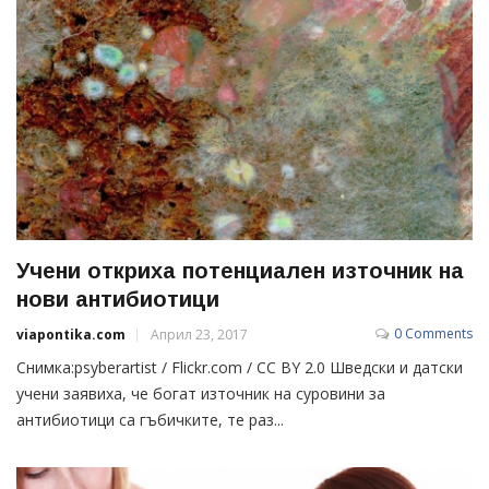
Учени откриха потенциален източник на
нови антибиотици
0 Comments
viapontika.com
Април 23, 2017
Снимка:psyberartist / Flickr.com / CC BY 2.0 Шведски и датски
учени заявиха, че богат източник на суровини за
антибиотици са гъбичките, те раз...