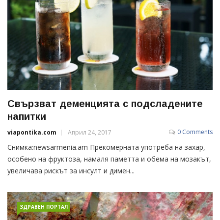
Свързват деменцията с подсладените
напитки
0 Comments
viapontika.com
Април 24, 2017
Снимка:newsarmenia.am Прекомерната употреба на захар,
особено на фруктоза, намаля паметта и обема на мозакът,
увеличава рискът за инсулт и димен...
ЗДРАВЕН ПОРТАЛ