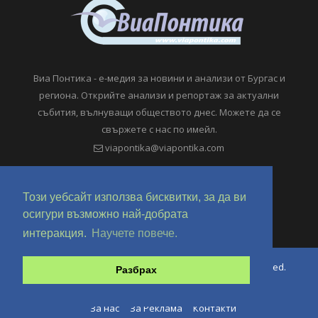
Виа Понтика - е-медия за новини и анализи от Бургас и
региона. Открийте анализи и репортаж за актуални
събития, вълнуващи обществото днес. Можете да се
свържете с нас по имейл.
viapontika@viapontika.com
Този уебсайт използва бисквитки, за да ви
осигури възможно най-добрата
интеракция.
Научете повече.
Copyright © 2018-2024 ViaPontika.com. All Rights Reserved.
Разбрах
Development @ OverHertz Ltd
Ω
За нас
За Реклама
Контакти