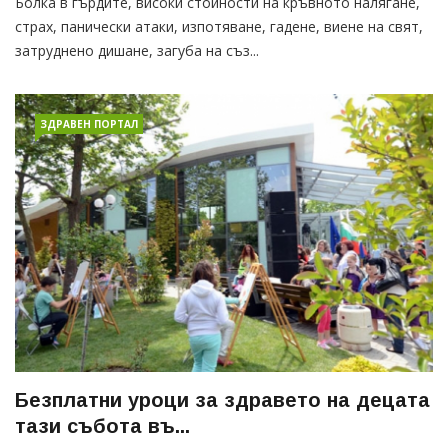
Болка в гърдите, високи стойности на кръвното налягане,
страх, панически атаки, изпотяване, гадене, виене на свят,
затруднено дишане, загуба на съз...
ЗДРАВЕН ПОРТАЛ
Безплатни уроци за здравето на децата
тази събота въ...