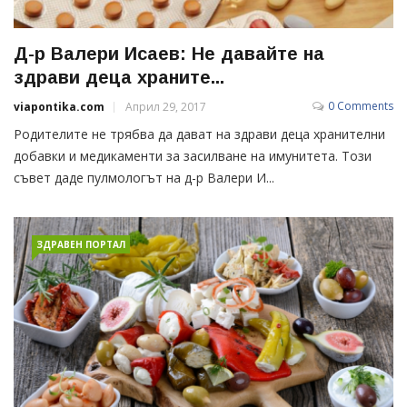
Д-р Валери Исаев: Не давайте на
здрави деца храните...
0 Comments
viapontika.com
Април 29, 2017
Родителите не трябва да дават на здрави деца хранителни
добавки и медикаменти за засилване на имунитета. Този
съвет даде пулмологът на д-р Валери И...
ЗДРАВЕН ПОРТАЛ