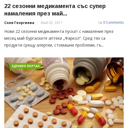
22 сезонни медикамента със супер
намаления през май...
0 Comments
Соня Георгиева
Май 02, 2017
Нови 22 сезонни медикамента пускат с намаление през
месец май бургаските аптеки „Фаркол“. Сред тях са
продукти срещу алергии, стомашни проблеми, гъ...
ЗДРАВЕН ПОРТАЛ