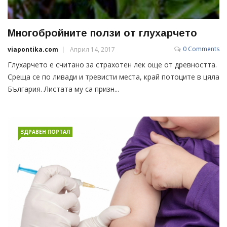
Многобройните ползи от глухарчето
0 Comments
viapontika.com
Април 14, 2017
Глухарчето е считано за страхотен лек още от древността.
Среща се по ливади и тревисти места, край потоците в цяла
България. Листата му са призн...
ЗДРАВЕН ПОРТАЛ