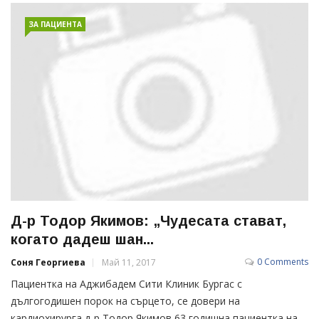
ЗА ПАЦИЕНТА
Д-р Тодор Якимов: „Чудесата стават,
когато дадеш шан...
0 Comments
Соня Георгиева
Май 11, 2017
Пациентка на Аджибадем Сити Клиник Бургас с
дългогодишен порок на сърцето, се довери на
кардиохирурга д-р Тодор Якимов 63 годишна пациентка на...