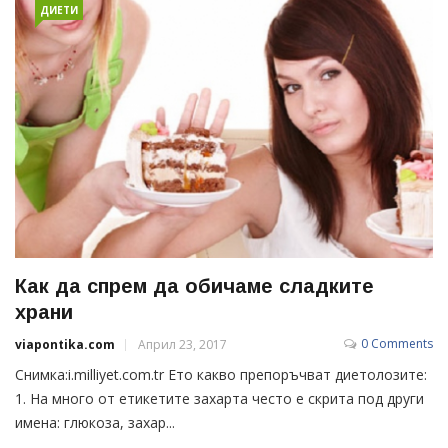
ДИЕТИ
Как да спрем да обичаме сладките
храни
0 Comments
viapontika.com
Април 23, 2017
Снимка:i.milliyet.com.tr Ето какво препоръчват диетолозите:
1. На много от етикетите захарта често е скрита под други
имена: глюкоза, захар...