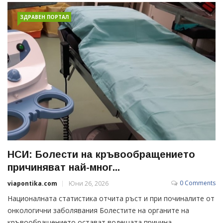
ЗДРАВЕН ПОРТАЛ
НСИ: Болести на кръвообращението
причиняват най-мног...
0 Comments
viapontika.com
Юни 26, 2026
Националната статистика отчита ръст и при починалите от
онкологични заболявания Болестите на органите на
кръвообращението остават водещата причина...