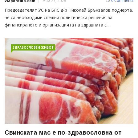
0 Comments
viapontika.com
Май 27, 2026
Председателят УС на БЛС д-р Николай Брънзалов подчерта,
че са необходими спешни политически решения за
финансирането и организацията на здравната с...
ЗДРАВОСЛОВЕН ЖИВОТ
Свинската мас е по-здравословна от