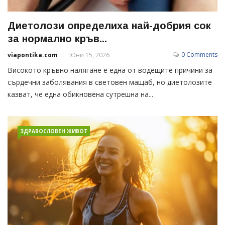
Диетолози определиха най-добрия сок
за нормално кръв...
0 Comments
viapontika.com
Юни 15, 2026
Високото кръвно налягане е една от водещите причини за
сърдечни заболявания в световен мащаб, но диетолозите
казват, че една обикновена сутрешна на...
ЗДРАВОСЛОВЕН ЖИВОТ