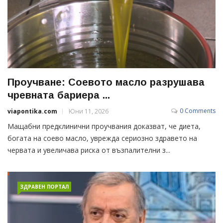
Проучване: Соевото масло разрушава
чревната бариера ...
0 Comments
viapontika.com
Юни 11, 2026
Мащабни предклинични проучвания доказват, че диета,
богата на соево масло, уврежда сериозно здравето на
червата и увеличава риска от възпалителни з...
ЗДРАВЕН ПОРТАЛ