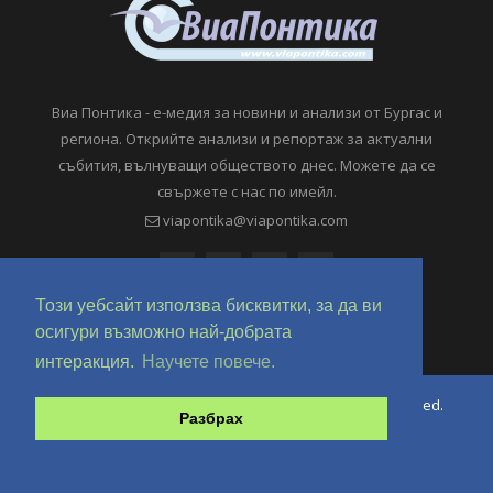
Виа Понтика - е-медия за новини и анализи от Бургас и
региона. Открийте анализи и репортаж за актуални
събития, вълнуващи обществото днес. Можете да се
свържете с нас по имейл.
viapontika@viapontika.com
Този уебсайт използва бисквитки, за да ви
осигури възможно най-добрата
интеракция.
Научете повече.
Copyright © 2018-2024 ViaPontika.com. All Rights Reserved.
Разбрах
Development @ OverHertz Ltd
Ω
За нас
За Реклама
Контакти