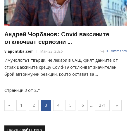
Андрей Чорбанов: Covid ваксините
отключват сериозни ...
0 Comments
viapontika.com
Май 23, 2026
Имунологът твърди, че лекари в САЩ крият данните от
страх Ваксините срещу Covid-19 отключват значителен
брой автоимунни реакции, които остават за ...
Страници 3 от 271
«
1
2
3
4
5
6
271
»
...
ПОСЛЕДВАЙТЕ НИ В