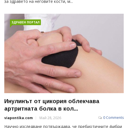
за здравето на неговите кости, м...
ЗДРАВЕН ПОРТАЛ
Инулинът от цикория облекчава
артритната болка в кол...
0 Comments
viapontika.com
Май 28, 2026
Научно изследване потвърждава, че пребиотичните фибри