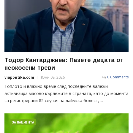
Тодор Кантарджиев: Пазете децата от
неокосени треви
0 Comments
viapontika.com
Юни 08, 2026
Топлото и влажно време след последните валежи
активизира масово кърлежите в страната, като до момента
са регистрирани 85 случая на лаймска болест, ...
ЗА ПАЦИЕНТА