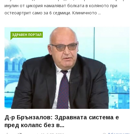
инулин от цикория намаляват болката в коляното при
остеоартрит само за 6 седмици. Клиничното ...
ЗДРАВЕН ПОРТАЛ
Д-р Брънзалов: Здравната система е
пред колапс без в...