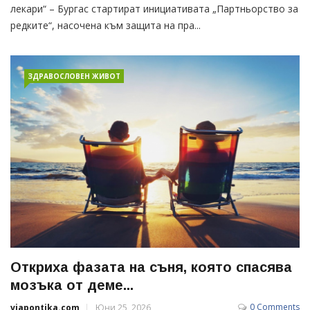
лекари“ – Бургас стартират инициативата „Партньорство за
редките“, насочена към защита на пра...
ЗДРАВОСЛОВЕН ЖИВОТ
Откриха фазата на съня, която спасява
мозъка от деме...
0 Comments
viapontika.com
Юни 25, 2026