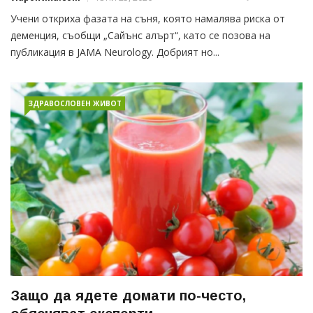
Учени откриха фазата на съня, която намалява риска от
деменция, съобщи „Сайънс алърт“, като се позова на
публикация в JAMA Neurology. Добрият но...
ЗДРАВОСЛОВЕН ЖИВОТ
Защо да ядете домати по-често,