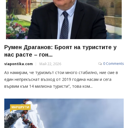
Румен Драганов: Броят на туристите у
нас расте – гон...
0 Comments
viapontika.com
Май 22, 2026
Аз намирам, че туризмът стои много стабилно, ние сме в
един непрекъснат възход от 2019 година насам и сега
вървим към 14 милиона туристи”, това ком...
МАРШРУТИ