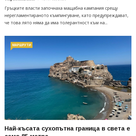
Гръцките власти започнаха мащабна кампания срещу
нерегламентираното къмпингуване, като предупреждават,
че това лято няма да има толерантност към на...
МАРШРУТИ
Най-късата сухопътна граница в света е