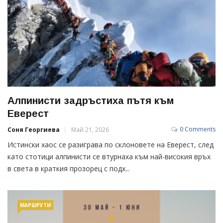
Алпинисти задръстиха пътя към
Еверест
0 Comments
Соня Георгиева
Май 21, 2026
Истински хаос се разиграва по склоновете на Еверест, след
като стотици алпинисти се втурнаха към най-високия връх
в света в краткия прозорец с подх...
МАРШРУТИ