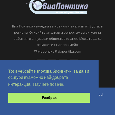
Виа Понтика - е-медия за новини и анализи от Бургас и
региона. Открийте анализи и репортаж за актуални
събития, вълнуващи обществото днес. Можете да се
свържете с нас по имейл.
viapontika@viapontika.com
Този уебсайт използва бисквитки, за да ви
осигури възможно най-добрата
интеракция.
Научете повече.
Copyright © 2018-2024 ViaPontika.com. All Rights Reserved.
Разбрах
Development @ OverHertz Ltd
Ω
За нас
За Реклама
Контакти