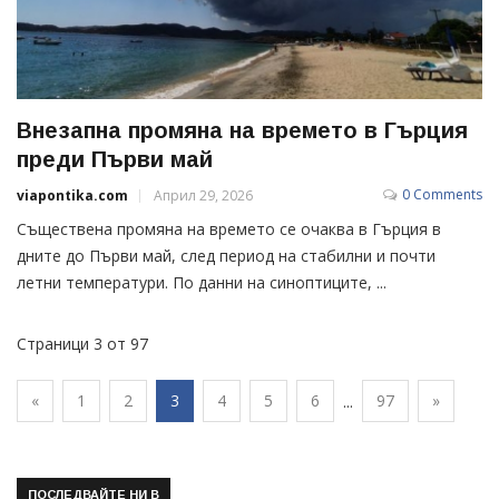
Внезапна промяна на времето в Гърция
преди Първи май
0 Comments
viapontika.com
Април 29, 2026
Съществена промяна на времето се очаква в Гърция в
дните до Първи май, след период на стабилни и почти
летни температури. По данни на синоптиците, ...
Страници 3 от 97
«
1
2
3
4
5
6
97
»
...
ПОСЛЕДВАЙТЕ НИ В