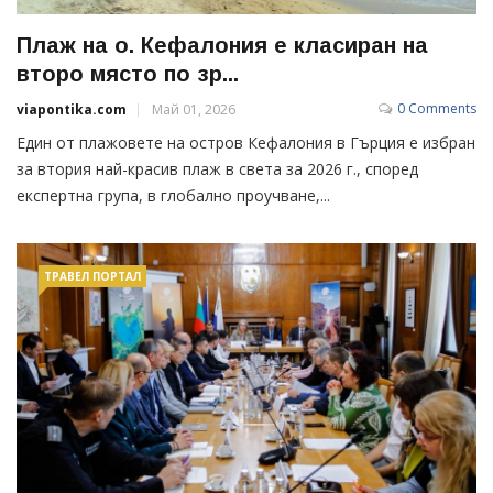
Плаж на о. Кефалония е класиран на
второ място по зр...
0 Comments
viapontika.com
Май 01, 2026
Един от плажовете на остров Кефалония в Гърция е избран
за втория най-красив плаж в света за 2026 г., според
експертна група, в глобално проучване,...
ТРАВЕЛ ПОРТАЛ