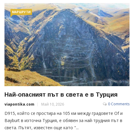
МАРШРУТИ
Най-опасният път в света е в Турция
0 Comments
viapontika.com
Май 10, 2026
D915, който се простира на 105 км между градовете Of и
Bayburt в източна Турция, е обявен за най-трудния път в
света. Пътят, известен още като "...