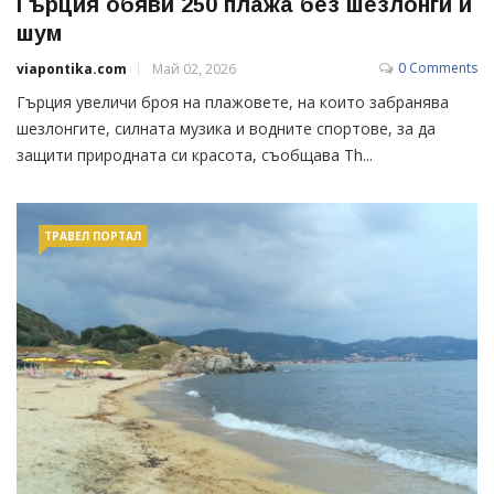
Гърция обяви 250 плажа без шезлонги и
шум
0 Comments
viapontika.com
Май 02, 2026
Гърция увеличи броя на плажовете, на които забранява
шезлонгите, силната музика и водните спортове, за да
защити природната си красота, съобщава Th...
ТРАВЕЛ ПОРТАЛ