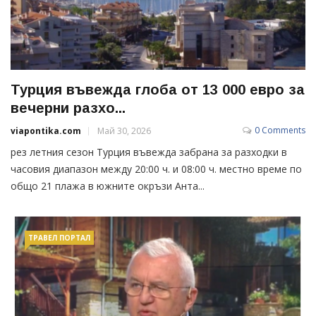
Турция въвежда глоба от 13 000 евро за
вечерни разхо...
0 Comments
viapontika.com
Май 30, 2026
рез летния сезон Турция въвежда забрана за разходки в
часовия диапазон между 20:00 ч. и 08:00 ч. местно време по
общо 21 плажа в южните окръзи Анта...
ТРАВЕЛ ПОРТАЛ