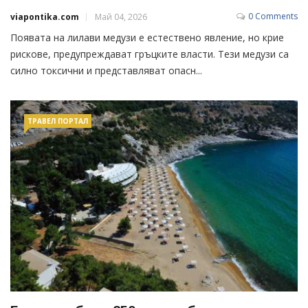
0 Comments
viapontika.com
Май 04, 2026
Появата на лилави медузи е естествено явление, но крие
рискове, предупреждават гръцките власти. Тези медузи са
силно токсични и представляват опасн...
ТРАВЕЛ ПОРТАЛ