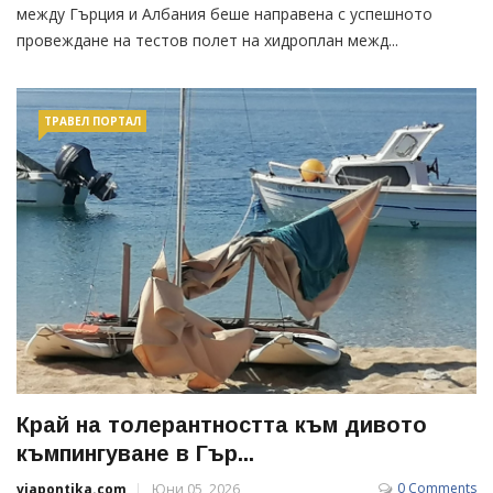
между Гърция и Албания беше направена с успешното
провеждане на тестов полет на хидроплан межд...
ТРАВЕЛ ПОРТАЛ
Край на толерантността към дивото
къмпингуване в Гър...
0 Comments
viapontika.com
Юни 05, 2026