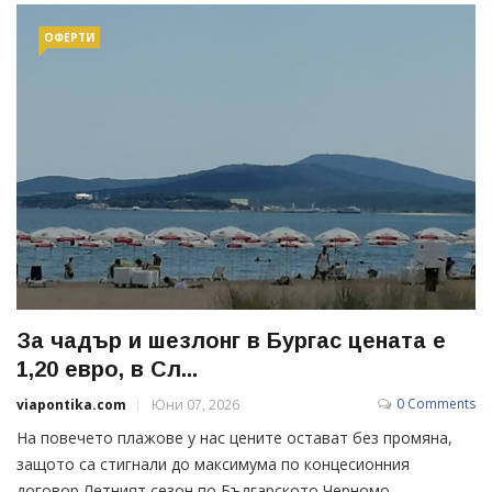
ОФЕРТИ
За чадър и шезлонг в Бургас цената е
1,20 евро, в Сл...
0 Comments
viapontika.com
Юни 07, 2026
На повечето плажове у нас цените остават без промяна,
защото са стигнали до максимума по концесионния
договор Летният сезон по Българското Черномо...