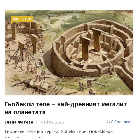
МАРШРУТИ
Гьобекли тепе – най-древният мегалит
на планетата
0 Comments
Елена Фотева
Май 09, 2026
Гьобекли тепе (на турски: Göbekli Tepe, Göbeklitepe –