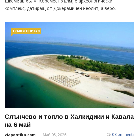
Шкембав хълм, Коремест хълм) е археологически
комплекс, датиращ от Докерамичен неолит, а веро...
ТРАВЕЛ ПОРТАЛ
Слънчево и топло в Халкидики и Кавала
на 6 май
0 Comments
viapontika.com
Май 05, 2026