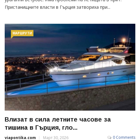
Пристанищните власти в Гърция затвориха при...
МАРШРУТИ
Влизат в сила летните часове за
тишина в Гърция, гло...
0 Comments
viapontika.com
Март 30, 2026