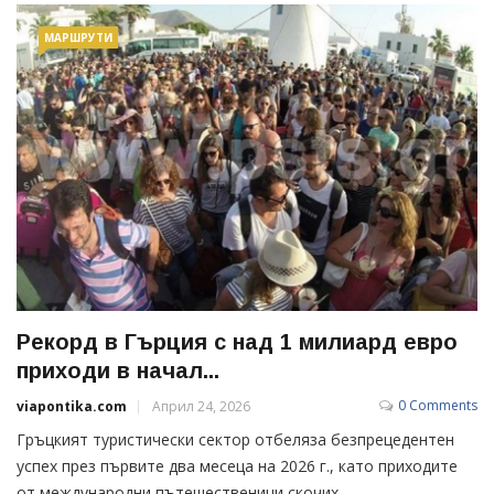
МАРШРУТИ
Рекорд в Гърция с над 1 милиард евро
приходи в начал...
0 Comments
viapontika.com
Април 24, 2026
Гръцкият туристически сектор отбеляза безпрецедентен
успех през първите два месеца на 2026 г., като приходите
от международни пътешественици скочих...