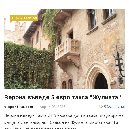
ТРАВЕЛ ПОРТАЛ
Верона въведе 5 евро такса "Жулиета"
0 Comments
viapontika.com
Април 03, 2026
Верона въведе такса от 5 евро за достъп само до двора на
къщата с легендарния балкон на Жулиета, съобщава "Ти