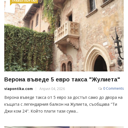
ТРАВЕЛ ПОРТАЛ
Верона въведе 5 евро такса "Жулиета"
0 Comments
viapontika.com
Април 04, 2026
Верона въведе такса от 5 евро за достъп само до двора на
къщата с легендарния балкон на Жулиета, съобщава "Ти
Джи ком 24". Който плати тази сума...