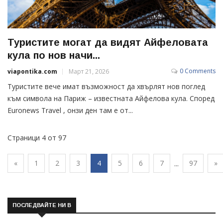
Туристите могат да видят Айфеловата
кула по нов начи...
0 Comments
viapontika.com
Март 21, 2026
Туристите вече имат възможност да хвърлят нов поглед
към символа на Париж – известната Айфелова кула. Според
Euronews Travel , онзи ден там е от...
Страници 4 от 97
«
1
2
3
4
5
6
7
97
»
...
ПОСЛЕДВАЙТЕ НИ В