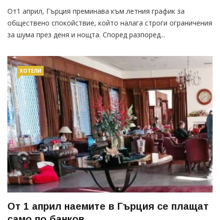
От1 април, Гърция преминава към летния график за
обществено спокойствие, който налага строги ограничения
за шума през деня и нощта. Според разпоред...
ХОТЕЛИ
От 1 април наемите в Гърция се плащат
само по банков...