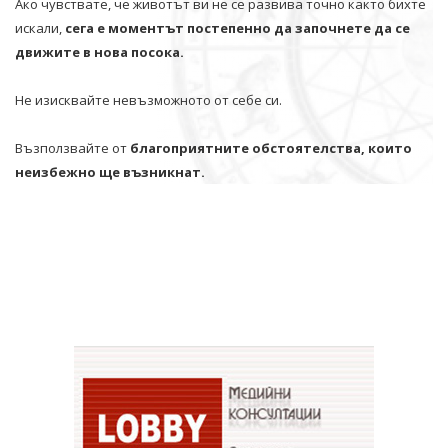
Ако чувствате, че животът ви не се развива точно както бихте
искали,
сега е моментът постепенно да започнете да се
движите в нова посока.
Не изисквайте невъзможното от себе си.
Възползвайте от
благоприятните обстоятелства, които
неизбежно ще възникнат.