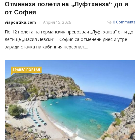
Отмениха полети на „Луфтханза“ до и
от София
0 Comments
viapontika.com
Април 15, 2026
По 12 полета на германския превозвач „Луфтханза“ от и до
летище „Васил Левски“ – София са отменени днес и утре
заради стачка на кабинния персонал,...
ТРАВЕЛ ПОРТАЛ