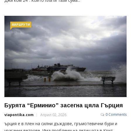
Джи ком 24". Който плати тази сума...
МАРШРУТИ
Бурята “Ерминио” засегна цяла Гърция
0 Comments
viapontika.com
Април 02, 2026
ърция е в плен на силни дъждове, гръмотевични бури и
ураганни ветрове. Има проблеми на летищата в Крит.