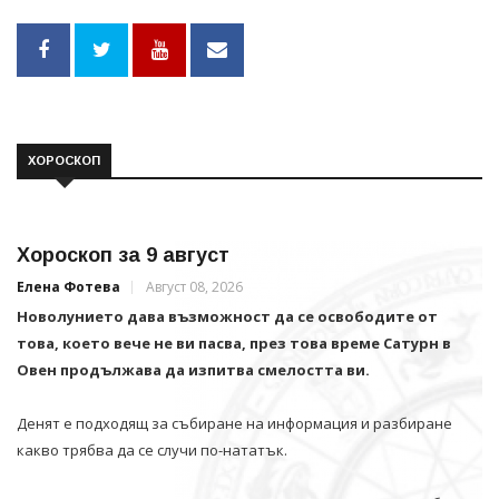
ХОРОСКОП
Хороскоп за 9 август
Елена Фотева
Август 08, 2026
Новолунието дава възможност да се освободите от
това, което вече не ви пасва, през това време Сатурн в
Овен продължава да изпитва смелостта ви.
Денят е подходящ за събиране на информация и разбиране
какво трябва да се случи по-нататък.