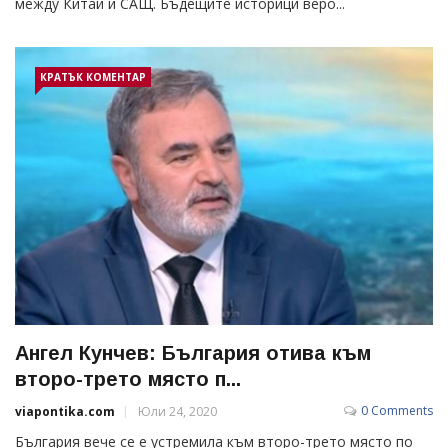
между Китай и САЩ. Бъдещите историци веро...
КРАТЪК КОМЕНТАР
Ангел Кунчев: България отива към
второ-трето място п...
0 Comments
viapontika.com
Юли 24, 2020
България вече се е устремила към второ-трето място по