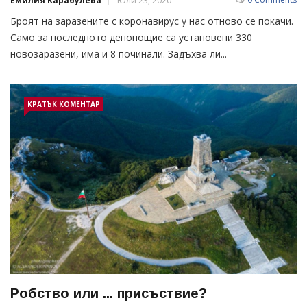
Емилия Карабулева
Юли 23, 2020
Броят на заразените с коронавирус у нас отново се покачи.
Само за последното денонощие са установени 330
новозаразени, има и 8 починали. Задъхва ли...
КРАТЪК КОМЕНТАР
Рoбcтвo или ... приcъcтвиe?