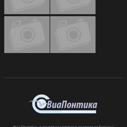
Виа Понтика - е-медия за новини и анализи от Бургас и