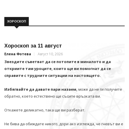
ХОРОСКОП
Хороскоп за 11 август
Елена Фотева
Август 10, 2026
Звездите съветват да се потопите в миналото и да
откриите там уроците, които ще ви помогнат да се
справите с трудните ситуации на настоящето.
Избягвайте да давате пари назаем,
може да не ги получите
обратно, което естествено ще съсипе връзката ви.
Откажете деликатно, така ще ви разберат.
Не бива да обиждате никого, дори ако изглежда, че гневът ви е