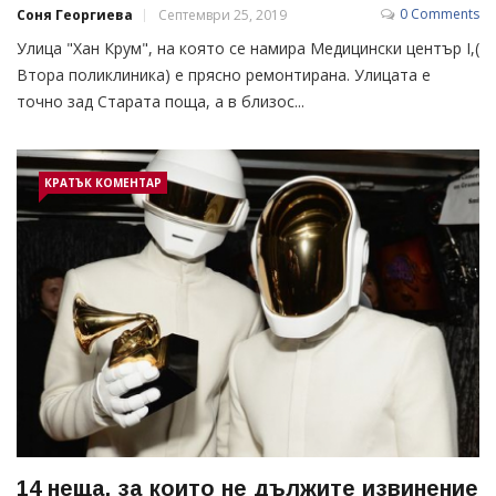
0 Comments
Соня Георгиева
Септември 25, 2019
Улица "Хан Крум", на която се намира Медицински център I,(
Втора поликлиника) e прясно ремонтирана. Улицата е
точно зад Старата поща, а в близос...
КРАТЪК КОМЕНТАР
14 неща, за които не дължите извинение