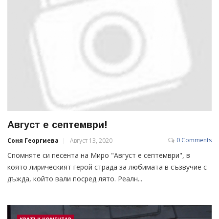
Август е септември!
0 Comments
Соня Георгиева
Август 13, 2020
Спомняте си песента на Миро "Август е септември", в
която лирическият герой страда за любимата в съзвучие с
дъжда, който вали посред лято. Реалн...