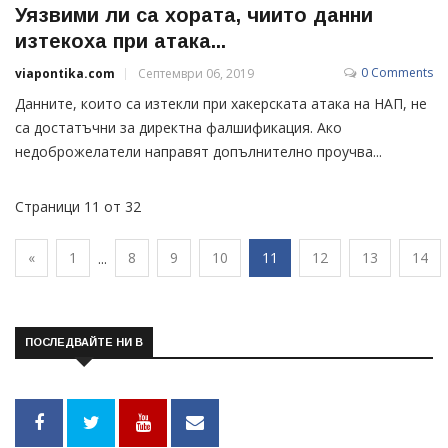
Уязвими ли са хората, чиито данни
изтекоха при атака...
0 Comments
viapontika.com
Септември 06, 2019
Данните, които са изтекли при хакерската атака на НАП, не
са достатъчни за директна фалшификация. Ако
недоброжелатели направят допълнително проучва...
Страници 11 от 32
«
1
8
9
10
11
12
13
14
...
ПОСЛЕДВАЙТЕ НИ В