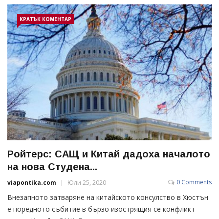
КРАТЪК КОМЕНТАР
Ройтерс: САЩ и Китай дадоха началото
на нова Студена...
0 Comments
viapontika.com
Юли 25, 2020
Внезапното затваряне на китайското консулство в Хюстън
е поредното събитие в бързо изострящия се конфликт