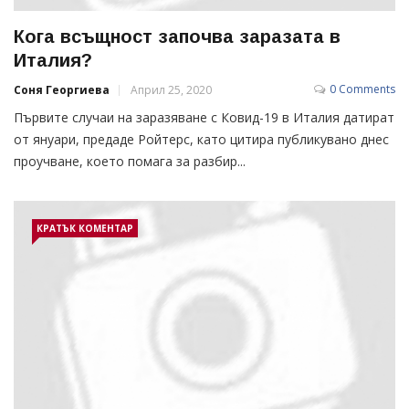
Кога всъщност започва заразата в
Италия?
0 Comments
Соня Георгиева
Април 25, 2020
Първите случаи на заразяване с Ковид-19 в Италия датират
от януари, предаде Ройтерс, като цитира публикувано днес
проучване, което помага за разбир...
КРАТЪК КОМЕНТАР