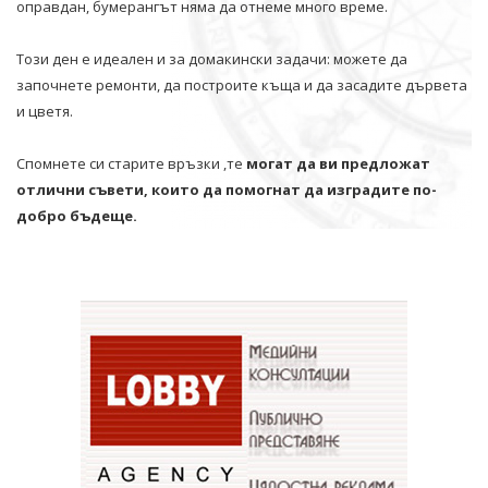
оправдан, бумерангът няма да отнеме много време.
Този ден е идеален и за домакински задачи: можете да
започнете ремонти, да построите къща и да засадите дървета
и цветя.
Спомнете си старите връзки ,те
могат да ви предложат
отлични съвети, които да помогнат да изградите по-
добро бъдеще.