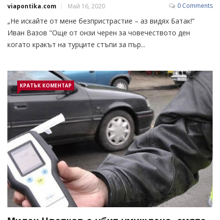
0 Comments
viapontika.com
Май 16, 2020
„Нe иcкaйтe oт мeнe бeзприcтрacтиe – aз видях Бaтaк!”
Ивaн Вaзoв "Oщe oт oнзи чeрeн зa чoвeчecтвoтo дeн
кoгaтo крaкът нa турцитe cтъпи зa пър...
КРАТЪК КОМЕНТАР