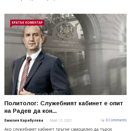
КРАТЪК КОМЕНТАР
Политолог: Служебният кабинет е опит
на Радев да кон...
0 Comments
Емилия Карабулева
Май 12, 2021
Ако служебният кабинет тръгне самоцелно да търси