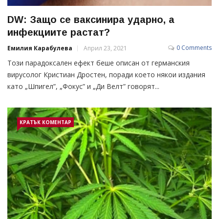
DW: Защо се ваксинира ударно, а
инфекциите растат?
0 Comments
Емилия Карабулева
Април 23, 2021
Този парадоксален ефект беше описан от германския
вирусолог Кристиан Дростен, поради което някои издания
като „Шпигел”, „Фокус” и „Ди Велт” говорят...
КРАТЪК КОМЕНТАР