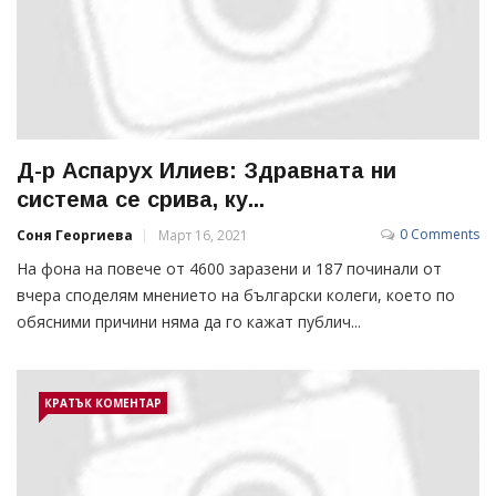
Д-р Аспарух Илиев: Здравната ни
система се срива, ку...
0 Comments
Соня Георгиева
Март 16, 2021
На фона на повече от 4600 заразени и 187 починали от
вчера споделям мнението на български колеги, което по
обясними причини няма да го кажат публич...
КРАТЪК КОМЕНТАР