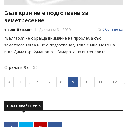
България не е подготвена за
земетресение
0 Comments
viapontika.com
Декември 31, 2020
"България не обръща внимание на проблема със
земетресенията и не е подготвена", това е мнението на
инж. Димитър Куманов от Камарата на инженерите ...
Страници 9 от 32
«
1
6
7
8
9
10
11
12
...
...
ПОСЛЕДВАЙТЕ НИ В