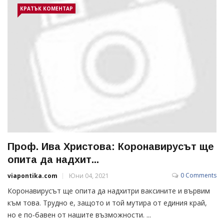
КРАТЪК КОМЕНТАР
Проф. Ива Христова: Коронавирусът ще
опита да надхит...
0 Comments
viapontika.com
Юни 04, 2021
Коронавирусът ще опита да надхитри ваксините и вървим
към това. Трудно е, защото и той мутира от единия край,
но е по-бавен от нашите възможности. ...