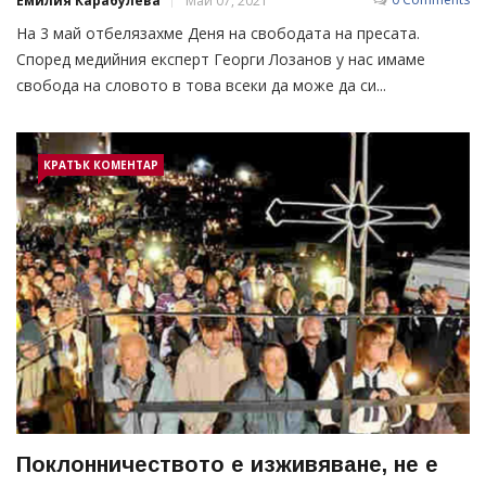
Емилия Карабулева
Май 07, 2021
На 3 май отбелязахме Деня на свободата на пресата.
Според медийния експерт Георги Лозанов у нас имаме
свобода на словото в това всеки да може да си...
КРАТЪК КОМЕНТАР
Поклонничеството е изживяване, не е