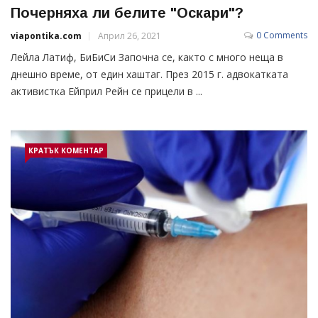
Почерняха ли белите "Оскари"?
0 Comments
viapontika.com
Април 26, 2021
Лейла Латиф, БиБиСи Започна се, както с много неща в
днешно време, от един хаштаг. През 2015 г. адвокатката
активистка Ейприл Рейн се прицели в ...
КРАТЪК КОМЕНТАР