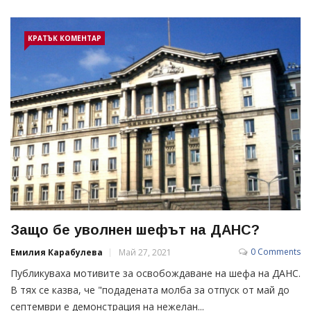
КРАТЪК КОМЕНТАР
Защо бе уволнен шефът на ДАНС?
0 Comments
Емилия Карабулева
Май 27, 2021
Публикуваха мотивите за освобождаване на шефа на ДАНС.
В тях се казва, че "подадената молба за отпуск от май до
септември е демонстрация на нежелан...