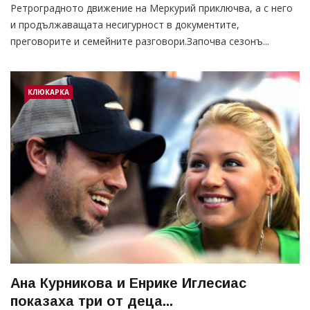
Ретроградното движение на Меркурий приключва, а с него
и продължаващата несигурност в документите,
преговорите и семейните разговори.Започва сезонъ...
КЛЮКАРКА
Ана Курникова и Енрике Иглесиас
показаха три от деца...