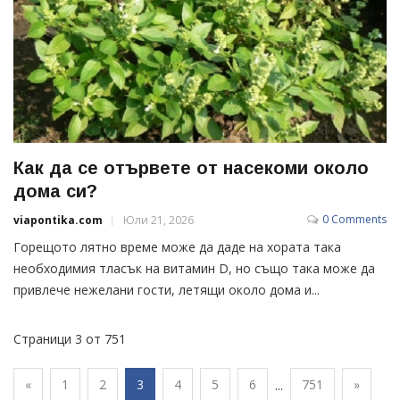
Как да се отървете от насекоми около
дома си?
0 Comments
viapontika.com
Юли 21, 2026
Горещото лятно време може да даде на хората така
необходимия тласък на витамин D, но също така може да
привлече нежелани гости, летящи около дома и...
Страници 3 от 751
«
1
2
3
4
5
6
751
»
...