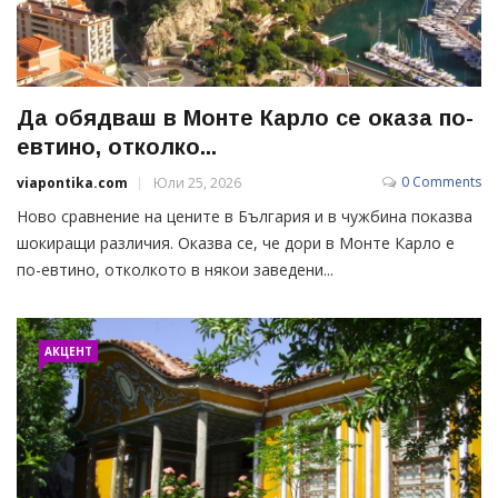
Да обядваш в Монте Карло се оказа по-
евтино, отколко...
0 Comments
viapontika.com
Юли 25, 2026
Ново сравнение на цените в България и в чужбина показва
шокиращи различия. Оказва се, че дори в Монте Карло е
по-евтино, отколкото в някои заведени...
АКЦЕНТ