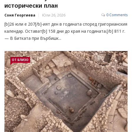
исторически план
0 Comments
Соня Георгиева
Юли 26, 2026
[b]26 юли е 207[/b]-ият ден в годината според григорианския
календар. Остават[b] 158 дни до края на годината.[/b] 811 г.
— В Битката при Върбишк...
ОТ БЛИЗО