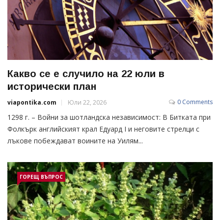
Какво се е случило на 22 юли в
исторически план
0 Comments
viapontika.com
Юли 22, 2026
1298 г. – Войни за шотландска независимост: В Битката при
Фолкърк английският крал Едуард I и неговите стрелци с
лъкове побеждават воините на Уилям...
ГОРЕЩ ВЪПРОС