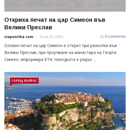
Откриха печат на цар Симеон във
Велики Преслав
0 Comments
viapontika.com
Юли 25, 2026
Оловен печат на цар Симеон е открит при разкопки във
Велики Преслав, при проучване на манастира на Георги
Синкел, информира БТА. Находката е рядък ...
ГОРЕЩ ВЪПРОС