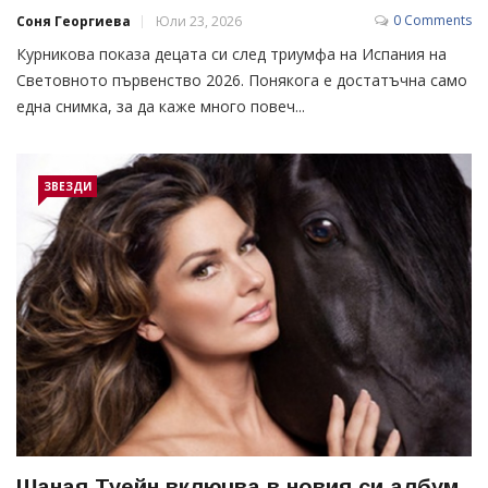
0 Comments
Соня Георгиева
Юли 23, 2026
Курникова показа децата си след триумфа на Испания на
Световното първенство 2026. Понякога е достатъчна само
една снимка, за да каже много повеч...
ЗВЕЗДИ
Шаная Туейн включва в новия си албум