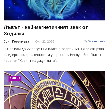
Лъвът - най-магнетичният знак от
Зодиака
0 Comments
Соня Георгиева
Юли 22, 2026
От 22 юли до 22 август на власт е зодия Лъв. Тя се свързва
с лидерство, креативност и увереност. Неслучайно Лъвът е
наречен ​​“Кралят на джунглата“...
АКЦЕНТ