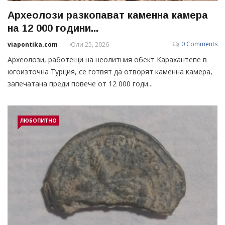
Археолози разкопават каменна камера
на 12 000 години...
0 Comments
viapontika.com
Юли 25, 2026
Археолози, работещи на неолитния обект Карахантепе в
югоизточна Турция, се готвят да отворят каменна камера,
запечатана преди повече от 12 000 годи...
ЛЮБОПИТНО