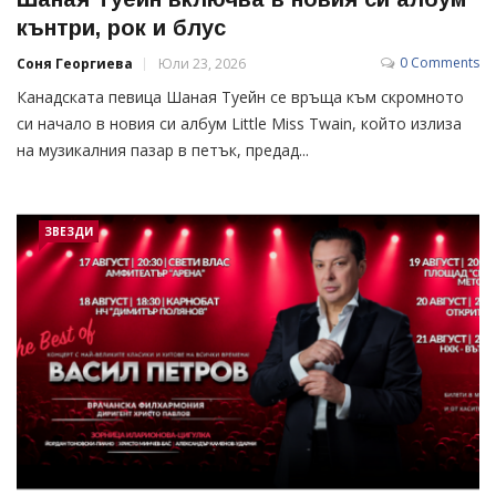
кънтри, рок и блус
0 Comments
Соня Георгиева
Юли 23, 2026
Канадската певица Шаная Туейн се връща към скромното
си начало в новия си албум Little Miss Twain, който излиза
на музикалния пазар в петък, предад...
ЗВЕЗДИ