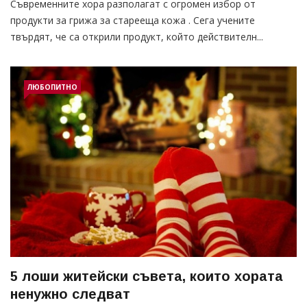
Съвременните хора разполагат с огромен избор от
продукти за грижа за старееща кожа . Сега учените
твърдят, че са открили продукт, който действителн...
ЛЮБОПИТНО
5 лоши житейски съвета, които хората
ненужно следват