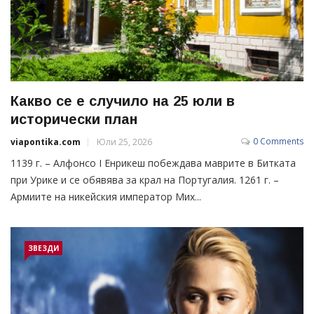
Какво се е случило на 25 юли в
исторически план
0 Comments
viapontika.com
Юли 25, 2026
1139 г. – Алфонсо I Енрикеш побеждава маврите в Битката
при Урике и се обявява за крал на Португалия. 1261 г. –
Армиите на никейския император Мих...
ЗВЕЗДИ