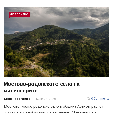
ЛЮБОПИТНО
Мостово-родопското село на
милионерите
0 Comments
Соня Георгиева
Юли 23, 2026
Мостово, малко родопско село в община Асеновград, от
години носи необичайното прозвище „Милионерово“.