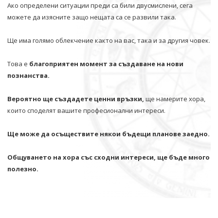
Ако определени ситуации преди са били двусмислени, сега
можете да изясните защо нещата са се развили така.
Ще има голямо облекчение както на вас, така и за другия човек.
Това е
благоприятен момент за създаване на нови
познанства.
Вероятно ще създадете ценни връзки,
ще намерите хора,
които споделят вашите професионални интереси.
Ще може да осъществите някои бъдещи планове заедно.
Общуването на хора със сходни интереси, ще бъде много
полезно.