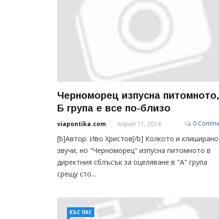
Черноморец изпусна питомното,
Б група е все по-близо
0 Comme
viapontika.com
Април 11, 2014
[b]Автор: Иво Христов[/b] Колкото и клиширано
звучи, но "Черноморец" изпусна питомното в
директния сблъсък за оцеляване в "А" група
срещу сто...
КЪС ПАС