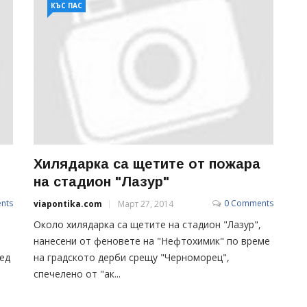
КЪС ПАС
Хилядарка са щетите от пожара
на стадион "Лазур"
nts
0 Comments
viapontika.com
Март 27, 2014
Около хилядарка са щетите на стадион "Лазур",
нанесени от феновете на "Нефтохимик" по време
ед
на градското дерби срещу "Черноморец",
спечелено от "ак...