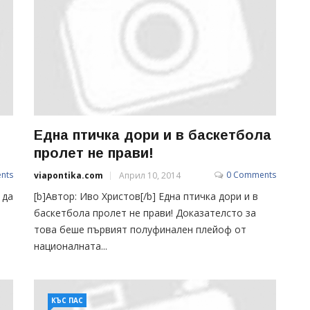
Една птичка дори и в баскетбола
пролет не прави!
nts
0 Comments
viapontika.com
Април 10, 2014
 да
[b]Автор: Иво Христов[/b] Една птичка дори и в
баскетбола пролет не прави! Доказателсто за
това беше първият полуфинален плейоф от
националната...
КЪС ПАС