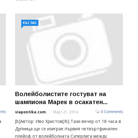
КЪС ПАС
Волейболистите гостуват на
шампиона Марек в осакатен...
nts
0 Comments
viapontika.com
Март 21, 2014
а
[b]Автор: Иво Христов[/b] Тази вечер от 18 часа в
Дупница ще се изиграе първия четвъртфинален
плейоф от волейболната Суперлига между