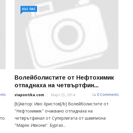
КЪС ПАС
Волейболистите от Нефтохимик
отпаднаха на четвъртфин...
nts
0 Comments
viapontika.com
Март 25, 2014
[b]Автор: Иво Христов[/b] Волейболистите от
"Нефтохимик" очаквано отпаднаха на
ото
четврътфинал от Суперлигата от шампиона
"Марек Ивкони". Бургаз...