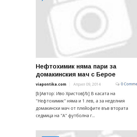
Нефтохимик няма пари за
домакинския мач с Берое
0 Comme
viapontika.com
Април 09, 2014
[b]Автор: Иво Христов[/b] В касата на
"Нефтохимик" няма и 1 лев, а за неделния
домакински мач от плейофите във втората
седмица на "А" футболна г...