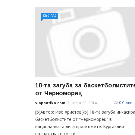
КЪС ПАС
18-та загуба за баскетболистит
от Черноморец
0 Comme
viapontika.com
Март 23, 2014
[b]Автор: Иво Христов[/b] 18-та загуба инкасир
баскетболистите от "Черноморец" в
националната лига при мъжете. Бургазлии
паднаха като гости ...