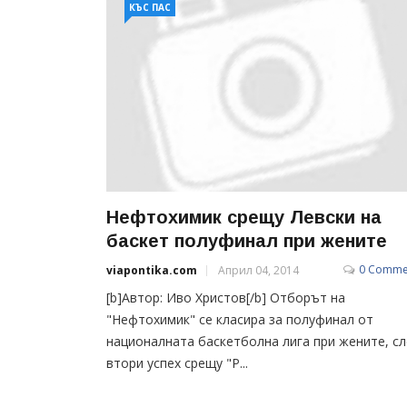
КЪС ПАС
Нефтохимик срещу Левски на
баскет полуфинал при жените
0 Comme
viapontika.com
Април 04, 2014
[b]Автор: Иво Христов[/b] Отборът на
"Нефтохимик" се класира за полуфинал от
националната баскетболна лига при жените, сл
втори успех срещу "Р...