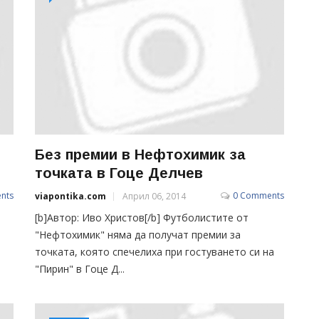
Без премии в Нефтохимик за
точката в Гоце Делчев
nts
0 Comments
viapontika.com
Април 06, 2014
[b]Автор: Иво Христов[/b] Футболистите от
"Нефтохимик" няма да получат премии за
точката, която спечелиха при гостуването си на
"Пирин" в Гоце Д...