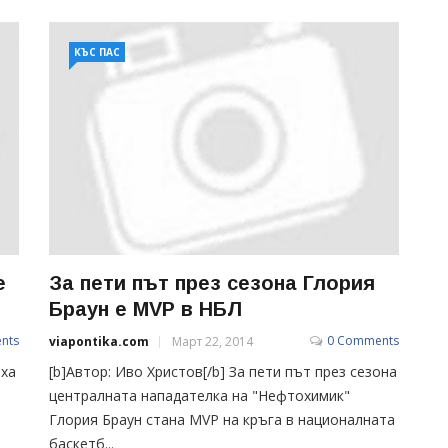
КЪС ПАС
е
За пети път през сезона Глория
Браун е MVP в НБЛ
nts
0 Comments
viapontika.com
Март 22, 2014
аха
[b]Автор: Иво Христов[/b] За пети път през сезона
централната нападателка на "Нефтохимик"
Глория Браун стана MVP на кръга в националната
баскетб...