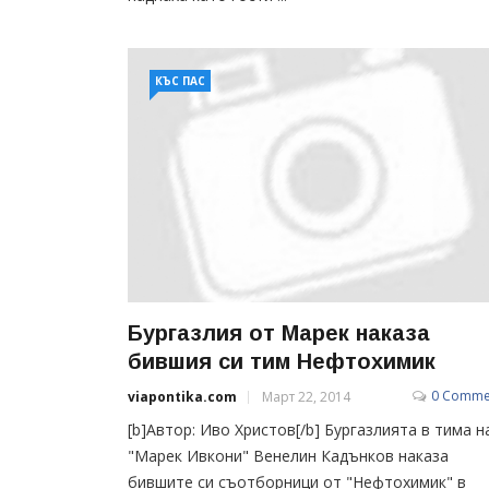
КЪС ПАС
Бургазлия от Марек наказа
бившия си тим Нефтохимик
0 Comme
viapontika.com
Март 22, 2014
[b]Автор: Иво Христов[/b] Бургазлията в тима н
"Марек Ивкони" Венелин Кадънков наказа
бившите си съотборници от "Нефтохимик" в