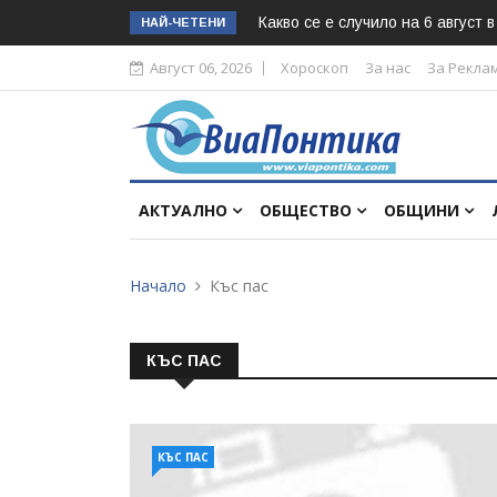
Какво се е случило на 6 август 
НАЙ-ЧЕТЕНИ
Август 06, 2026
Хороскоп
За нас
За Рекла
АКТУАЛНО
ОБЩЕСТВО
ОБЩИНИ
Начало
Къс пас
КЪС ПАС
КЪС ПАС