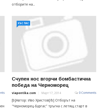
отборите на...
КЪС ПАС
Счупен нос вгорчи бомбастична
победа на Черноморец
nts
0 Comments
viapontika.com
Март 17, 2014
[b]Автор: Иво Христов[/b] Отборът на
лен
"Черноморец-Бургас" тръгна с летящ старт в