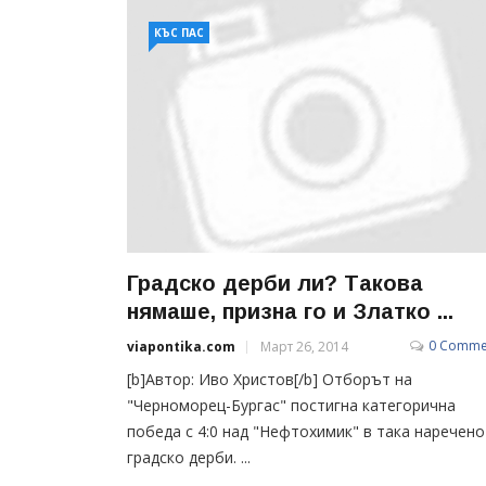
КЪС ПАС
Градско дерби ли? Такова
нямаше, призна го и Златко ...
0 Comme
viapontika.com
Март 26, 2014
[b]Автор: Иво Христов[/b] Отборът на
"Черноморец-Бургас" постигна категорична
победа с 4:0 над "Нефтохимик" в така наречен
градско дерби. ...