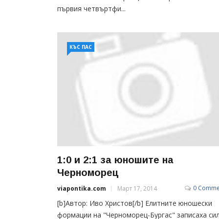
първия четвъртфи...
КЪС ПАС
1:0 и 2:1 за юношите на
Черноморец
0 Comme
viapontika.com
Март 17, 2014
[b]Автор: Иво Христов[/b] Елитните юношески
формации на "Черноморец-Бургас" записаха си