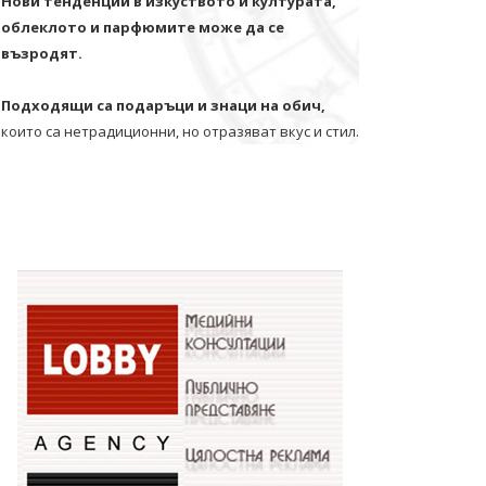
Нови тенденции в изкуството и културата,
облеклото и парфюмите може да се
възродят.
Подходящи са подаръци и знаци на обич,
които са нетрадиционни, но отразяват вкус и стил.