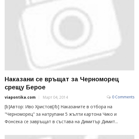
Наказани се връщат за Черноморец
срещу Берое
0 Comments
viapontika.com
Март 04, 2014
[b]Автор: Иво Христов[/b] Наказаните в отбора на
"Черноморец" за натрупани 5 жълти картона Чико и
Фонсека се завръщат в състава на Димитър Димит...