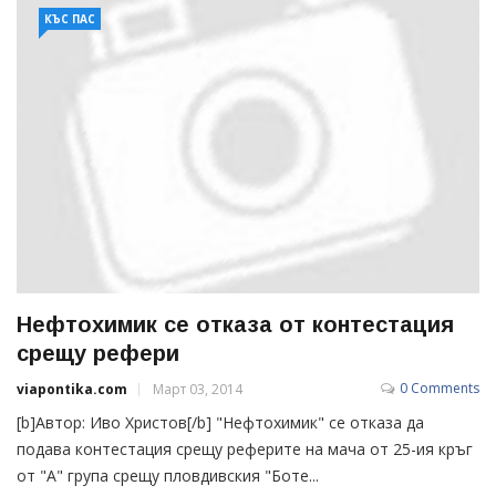
КЪС ПАС
Нефтохимик се отказа от контестация
срещу рефери
0 Comments
viapontika.com
Март 03, 2014
[b]Автор: Иво Христов[/b] "Нефтохимик" се отказа да
подава контестация срещу реферите на мача от 25-ия кръг
от "А" група срещу пловдивския "Боте...