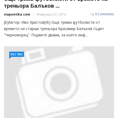
треньора Балъков ...
0 Comments
viapontika.com
Февруари 27, 2014
[b]Автор: Иво Христов[/b] Още трима футболисти от
времето на старши треньора Красимир Балъков съдят
"Черноморец". Първите двама, за които инф...
КЪС ПАС