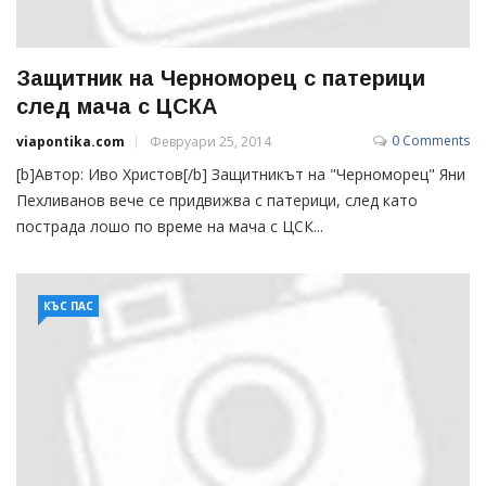
Защитник на Черноморец с патерици
след мача с ЦСКА
0 Comments
viapontika.com
Февруари 25, 2014
[b]Автор: Иво Христов[/b] Защитникът на "Черноморец" Яни
Пехливанов вече се придвижва с патерици, след като
пострада лошо по време на мача с ЦСК...
КЪС ПАС