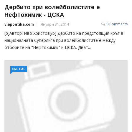
Дербито при волейболистите е
Нефтохимик - ЦСКА
0 Comments
viapontika.com
Януари 31, 2014
[b]Автор: Иво Христов[/b] Дербито на предстоящия кръг в
националната Суперлига при волейболистите е между
отборите на "Нефтохимик" и ЦСКА. Дват...
КЪС ПАС