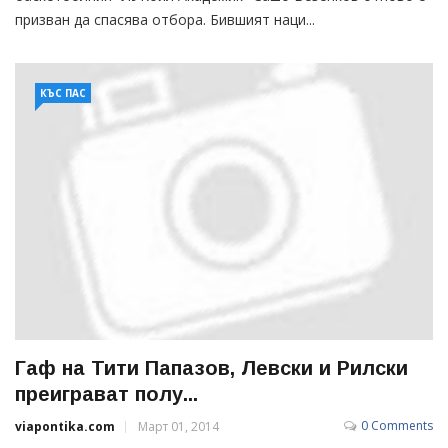
призван да спасява отбора. Бившият наци...
КЪС ПАС
Гаф на Тити Папазов, Левски и Рилски
преиграват полу...
0 Comments
viapontika.com
Март 01, 2014