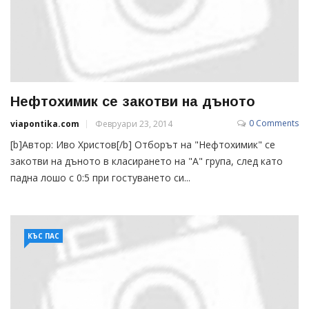
Нефтохимик се закотви на дъното
0 Comments
viapontika.com
Февруари 23, 2014
[b]Автор: Иво Христов[/b] Отборът на "Нефтохимик" се
закотви на дъното в класирането на "А" група, след като
падна лошо с 0:5 при гостуването си...
КЪС ПАС