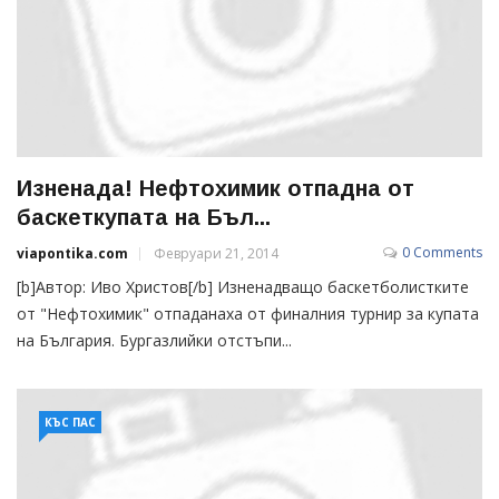
Изненада! Нефтохимик отпадна от
баскеткупата на Бъл...
0 Comments
viapontika.com
Февруари 21, 2014
[b]Автор: Иво Христов[/b] Изненадващо баскетболистките
от "Нефтохимик" отпаданаха от финалния турнир за купата
на България. Бургазлийки отстъпи...
КЪС ПАС