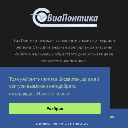
Виа Понтика - е-медия за новини и анализи от Бургас и
региона. Открийте анализи и репортаж за актуални
събития, вълнуващи обществото днес. Можете да се
свържете с нас по имейл.
viapontika@viapontika.com
Този уебсайт използва бисквитки, за да ви
осигури възможно най-добрата
интеракция.
Научете повече.
Разбрах
Copyright © 2018-2024 ViaPontika.com. All Rights Reserved.
Development @ OverHertz Ltd
Ω