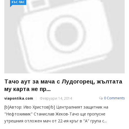
КЪС ПАС
Тачо аут за мача с Лудогорец, жълтата
му карта не пр...
0 Comments
viapontika.com
Февруари 14, 2014
[b]Автор: Иво Христов[/b] Централният защитник на
"Нефтохимик" Станислав Жеков-Тачо ще пропусне
утрешния отложен мач от 22-ия кръг в "А" група с...