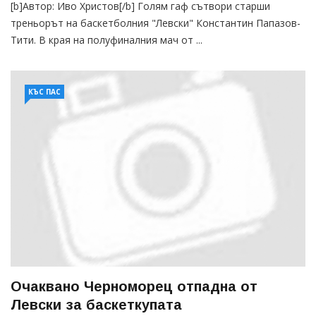
[b]Автор: Иво Христов[/b] Голям гаф сътвори старши
треньорът на баскетболния "Левски" Константин Папазов-
Тити. В края на полуфиналния мач от ...
КЪС ПАС
Очаквано Черноморец отпадна от
Левски за баскеткупата