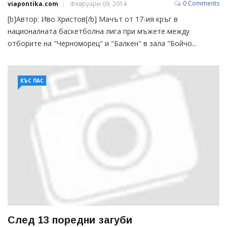
0 Comments
viapontika.com
Февруари 09, 2014
[b]Автор: Иво Христов[/b] Мачът от 17-ия кръг в
националната баскетболна лига при мъжете между
отборите на "Черноморец" и "Балкен" в зала "Бойчо...
КЪС ПАС
След 13 поредни загуби