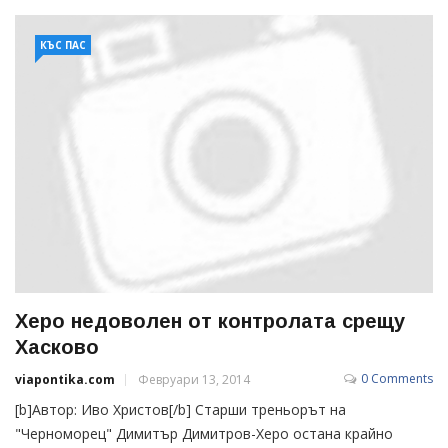
КЪС ПАС
Херо недоволен от контролата срещу
Хасково
0 Comments
viapontika.com
Февруари 13, 2014
[b]Автор: Иво Христов[/b] Старши треньорът на
"Черноморец" Димитър Димитров-Херо остана крайно