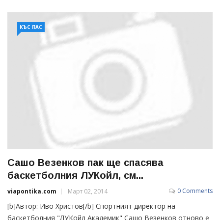
КЪС ПАС
Сашо Везенков пак ще спасява
баскетболния ЛУКойл, см...
0 Comments
viapontika.com
Март 02, 2014
[b]Автор: Иво Христов[/b] Спортният директор на
баскетболния "ЛУКойл Академик" Сашо Везенков отново е