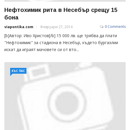
Нефтохимик рита в Несебър срещу 15
бона
0 Comments
viapontika.com
Февруари 27, 2014
[b]Автор: Иво Христов[/b] 15 000 лв. ще трябва да плати
"Нефтохимик" за стадиона в Несебър, където бургазлии
искат да играят мачовете си от вто...
КЪС ПАС