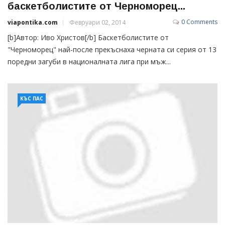
баскетболистите от Черноморец...
0 Comments
viapontika.com
Февруари 02, 2014
[b]Автор: Иво Христов[/b] Баскетболистите от
"Черноморец" най-после прекъснаха черната си серия от 13
поредни загуби в националната лига при мъж...
КЪС ПАС