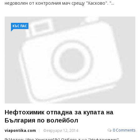
недоволен от контролния мач срещу "Хасково". "...
КЪС ПАС
Нефтохимик отпадна за купата на
България по волейбол
0 Comments
viapontika.com
Февруари 12, 2014
[b]Автор: Иво Христов[/b] Отборът на "Нефтохимик"