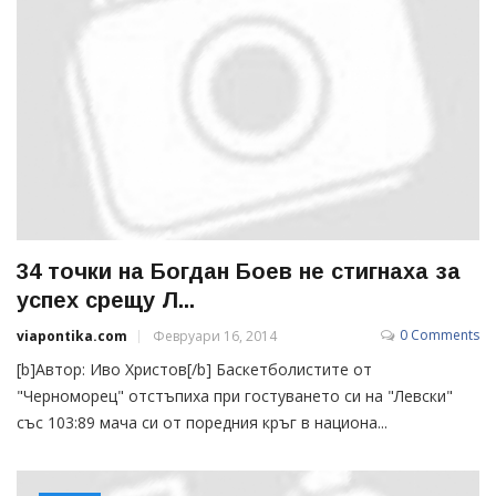
34 точки на Богдан Боев не стигнаха за
успех срещу Л...
0 Comments
viapontika.com
Февруари 16, 2014
[b]Автор: Иво Христов[/b] Баскетболистите от
"Черноморец" отстъпиха при гостуването си на "Левски"
със 103:89 мача си от поредния кръг в национа...