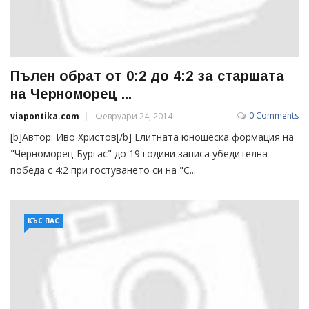
Пълен обрат от 0:2 до 4:2 за старшата
на Черноморец ...
0 Comments
viapontika.com
Февруари 24, 2014
[b]Автор: Иво Христов[/b] Елитната юношеска формация на
"Черноморец-Бургас" до 19 години записа убедителна
победа с 4:2 при гостуването си на "С...
КЪС ПАС