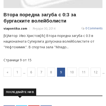
Втора поредна загуба с 0:3 за
бургаските волейболисти
0 Comments
viapontika.com
Януари 30, 2014
[b]Автор: Иво Христов[/b] Втора поредна загуба с 0:3 в
националната Суперлига допуснаха волейболистите от
"Нефтохимик". В спортна зала "Младо...
Страници 9 от 15
«
1
6
7
8
9
10
11
12
...
...
ПОСЛЕДВАЙТЕ НИ В