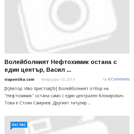
Волейболният Нефтохимик остана с
един център, Васил ...
0 Comments
viapontika.com
Февруари 19, 2014
[b]Автор: Иво Христов[/b] Волейболният отбор на
"Нефтохимик" остана само с един централен блокировач.
Това е Стоян Самунев. Другият титуляр ...
КЪС ПАС