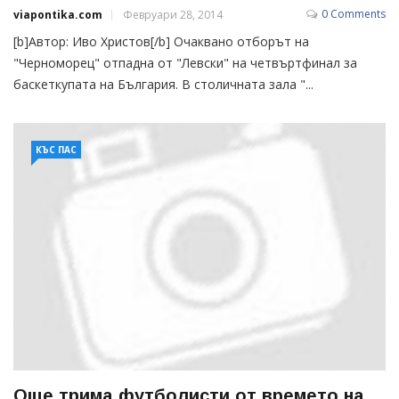
0 Comments
viapontika.com
Февруари 28, 2014
[b]Автор: Иво Христов[/b] Очаквано отборът на
"Черноморец" отпадна от "Левски" на четвъртфинал за
баскеткупата на България. В столичната зала "...
КЪС ПАС
Още трима футболисти от времето на