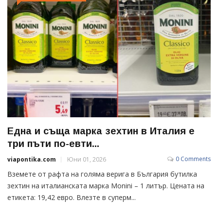
Една и съща марка зехтин в Италия е
три пъти по-евти...
0 Comments
viapontika.com
Юни 01, 2026
Вземете от рафта на голяма верига в България бутилка
зехтин на италианската марка Monini – 1 литър. Цената на
етикета: 19,42 евро. Влезте в суперм...