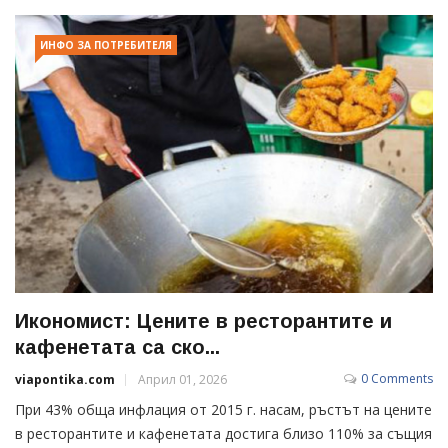
ИНФО ЗА ПОТРЕБИТЕЛЯ
Икономист: Цените в ресторантите и
кафенетата са ско...
0 Comments
viapontika.com
Април 01, 2026
При 43% обща инфлация от 2015 г. насам, ръстът на цените
в ресторантите и кафенетата достига близо 110% за същия