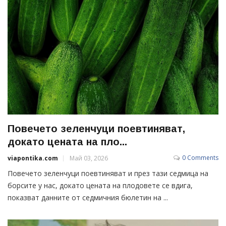
Повечето зеленчуци поевтиняват,
докато цената на пло...
0 Comments
viapontika.com
Май 03, 2026
Повечето зеленчуци поевтиняват и през тази седмица на
борсите у нас, докато цената на плодовете се вдига,
показват данните от седмичния бюлетин на ...