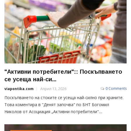
"Активни потребители":: Поскъпването
се усеща най-си...
0 Comments
viapontika.com
Април 13, 2026
Поскъпването на стоките се усеща най-силно при храните.
Това коментира в "Денят започва" по БНТ Богомил
Николов от Асоциация „Активни потребители"....