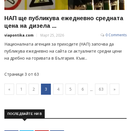
НАП ще публикува ежедневно средната
цена на дизела ...
0 Comments
viapontika.com
Март 25, 2026
Националната агенция за приходите (НАП) започва да
публикува ежедневно на сайта си актуалните средни цени
на дребно на горивата в България. Към...
Страници 3 от 63
«
1
2
3
4
5
6
63
»
...
ПОСЛЕДВАЙТЕ НИ В