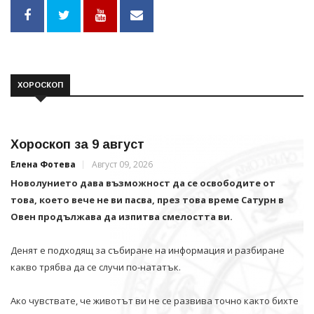
ХОРОСКОП
Хороскоп за 9 август
Елена Фотева
Август 09, 2026
Новолунието дава възможност да се освободите от
това, което вече не ви пасва, през това време Сатурн в
Овен продължава да изпитва смелостта ви.
Денят е подходящ за събиране на информация и разбиране
какво трябва да се случи по-нататък.
Ако чувствате, че животът ви не се развива точно както бихте