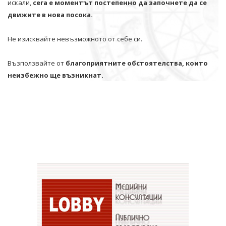
искали,
сега е моментът постепенно да започнете да се
движите в нова посока.
Не изисквайте невъзможното от себе си.
Възползвайте от
благоприятните обстоятелства, които
неизбежно ще възникнат.