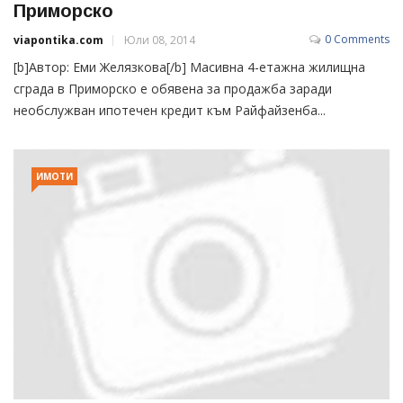
Приморско
0 Comments
viapontika.com
Юли 08, 2014
[b]Автор: Еми Желязкова[/b] Масивна 4-етажна жилищна
сграда в Приморско е обявена за продажба заради
необслужван ипотечен кредит към Райфайзенба...
ИМОТИ