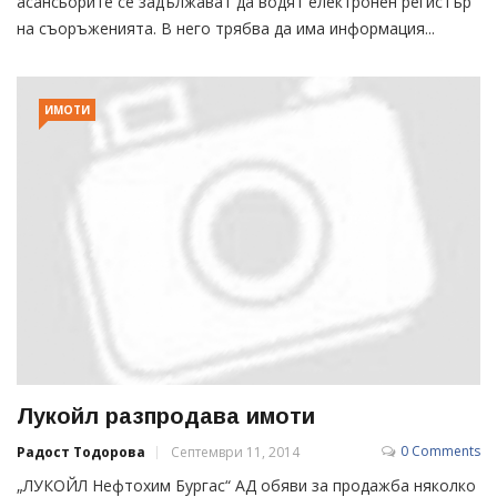
асансьорите се задължават да водят електронен регистър
на съоръженията. В него трябва да има информация...
ИМОТИ
Лукойл разпродава имоти
0 Comments
Радост Тодорова
Септември 11, 2014
„ЛУКОЙЛ Нефтохим Бургас“ АД обяви за продажба няколко