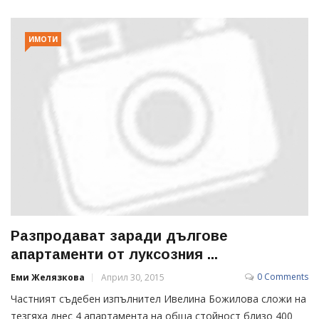
ИМОТИ
Разпродават заради дългове
апартаменти от луксозния ...
0 Comments
Еми Желязкова
Април 30, 2015
Частният съдебен изпълнител Ивелина Божилова сложи на
тезгяха днес 4 апартамента на обща стойност близо 400