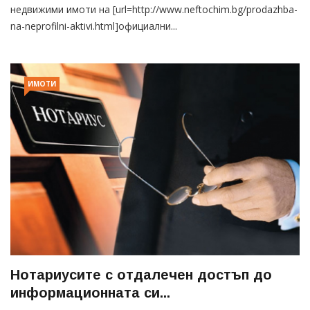
недвижими имоти на [url=http://www.neftochim.bg/prodazhba-
na-neprofilni-aktivi.html]официални...
ИМОТИ
Нотариусите с отдалечен достъп до
информационната си...