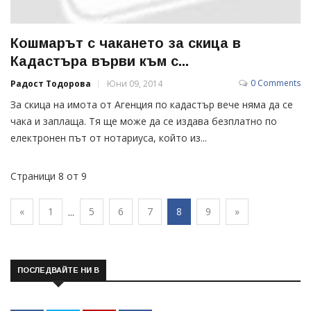
Кошмарът с чакането за скица в
Кадастъра върви към с...
0 Comments
Радост Тодорова
Юни 09, 2014
За скица на имота от Агенция по кадастър вече няма да се
чака и заплаща. Тя ще може да се издава безплатно по
електронен път от нотариуса, който из...
Страници 8 от 9
«
1
5
6
7
8
9
»
...
ПОСЛЕДВАЙТЕ НИ В