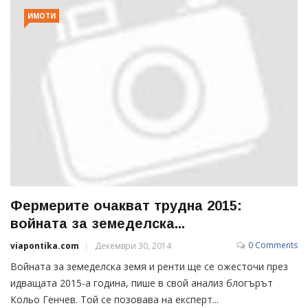
ИМОТИ
Фермерите очакват трудна 2015:
войната за земеделска...
0 Comments
viapontika.com
Декември 30, 2014
Войната за земеделска земя и ренти ще се ожесточи през
идващата 2015-а година, пише в свой анализ блогърът
Кольо Генчев. Той се позовава на експерт...