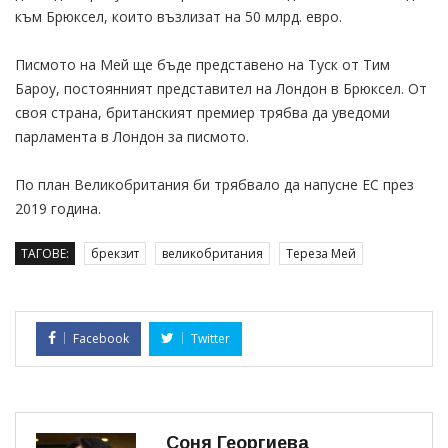
към Брюксел, които възлизат на 50 млрд. евро.
Писмото на Мей ще бъде представено на Туск от Тим
Бароу, постоянният представител на Лондон в Брюксел. От
своя страна, британският премиер трябва да уведоми
парламента в Лондон за писмото.
По план Великобритания би трябвало да напусне ЕС през
2019 година.
ТАГОВЕ:
брекзит
великобритания
Тереза Мей
Facebook
Twitter
Соня Георгиева