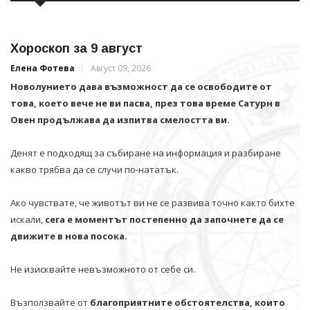
Хороскоп за 9 август
Елена Фотева
Август 09, 2026
Новолунието дава възможност да се освободите от
това, което вече не ви пасва, през това време Сатурн в
Овен продължава да изпитва смелостта ви.
Денят е подходящ за събиране на информация и разбиране
какво трябва да се случи по-нататък.
Ако чувствате, че животът ви не се развива точно както бихте
искали,
сега е моментът постепенно да започнете да се
движите в нова посока.
Не изисквайте невъзможното от себе си.
Възползвайте от
благоприятните обстоятелства, които