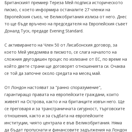
Британският премиер Тереза Мей подписа историческото
писмо, с което информира останалите 27 членки на
Европейския съюз, че Великобритания излиза от него. Днес
то ще бъде връчено на председателя на Европейския съвет
Доналд Туск, предаде Evening Standard.
С активирането на Член 50 от Лисабонския договор, за
което Мей уведомява в писмото, се слага началото на
сложния двугодишен процес по излизане от ЕС, по време на
който двете страни ще договорят отношенията си. Очаква
се той да започне около средата на месец май.
От Лондон настояват за "ранно споразумение",
гарантиращо правата на европейските граждани, които
живеят на Острова, както и на британците извън него. Ще
се преговаря и за трансграничната сигурност, търговските
отношения, както и за съдбата на европейските
институции, чиято централа е във Великобритания. Няма
да бъдат пропуснати и финансовите задължения на Лондон