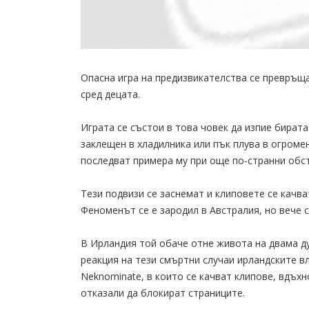
Опасна игра на предизвикателства се превръща
сред децата.
Играта се състои в това човек да изпие бирата
заклещен в хладилника или пък плува в огроме
последват примера му при още по-странни обс
Тези подвизи се заснемат и клиповете се качва
Феноменът се е зародил в Австралия, но вече с
В Ирландия той обаче отне живота на двама ду
реакция на тези смъртни случаи ирландските в
Neknominate, в които се качват клипове, вдъх
отказали да блокират страниците.