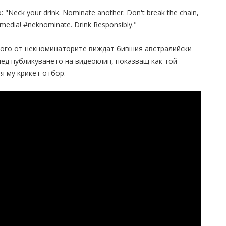
"Neck your drink. Nominate another. Don't break the chain,
l media! #neknominate. Drink Responsibly."
много от некноминаторите виждат бившия австралийски
ед публикуването на видеоклип, показващ как той
я му крикет отбор.