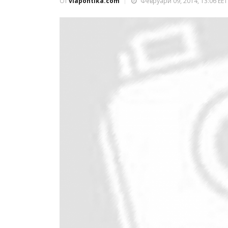
От
viapontika.com
Февруари 09, 2014, 13:06 EET