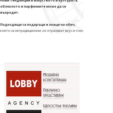
Нови тенденции в изкуството и културата,
облеклото и парфюмите може да се
възродят.
Подходящи са подаръци и знаци на обич,
които са нетрадиционни, но отразяват вкус и стил.