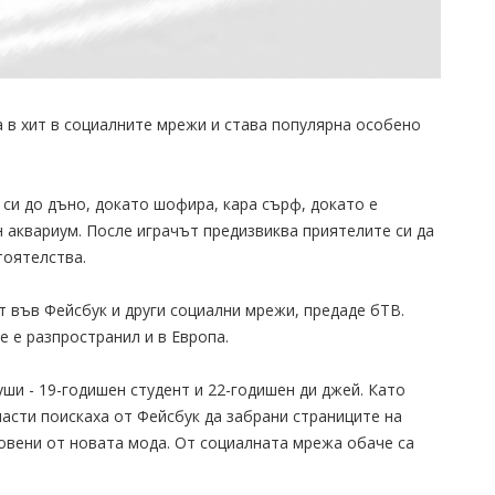
 в хит в социалните мрежи и става популярна особено
 си до дъно, докато шофира, кара сърф, докато е
н аквариум. После играчът предизвиква приятелите си да
тоятелства.
т във Фейсбук и други социални мрежи, предаде бТВ.
е е разпространил и в Европа.
ши - 19-годишен студент и 22-годишен ди джей. Като
ласти поискаха от Фейсбук да забрани страниците на
новени от новата мода. От социалната мрежа обаче са