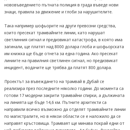
нововъведението пътната полиция в града въведе нови
знаци, правила за движение и глоби за нарушителите.
Така например шофьорите на други превозни средства,
които пресекат трамвайните линии, като нарушат
светлинния сигнал и предизвикат катастрофа, в която има
загинали, ще платят над 8000 долара глоба и шофьорската
им книжка ще бъде отнета за една година. Ако пресекат
линиите на правилния светлинен сигнал, но предизвикат
инцидент, водачите ще трябва да платят 800 долара.
Проектът за въвеждането на трамвай в Дубай се
реализира през последните няколко години. До момента са
готови 17 модерни закрити трамвайни спирки, а дължината
на линията ще бъде 14,6 км. Пътните архитекти са
направили всичко възможно да отделят трамвайните линии
по магистралите, но в някои области се е наложило да се
направят кръстовища. Трамваят ще минава покрай едни от