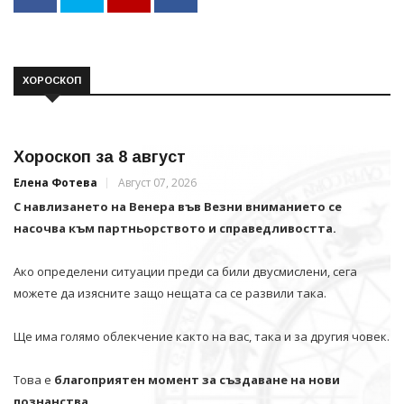
ХОРОСКОП
Хороскоп за 8 август
Елена Фотева
Август 07, 2026
С навлизането на Венера във Везни вниманието се
насочва към партньорството и справедливостта.
Ако определени ситуации преди са били двусмислени, сега
можете да изясните защо нещата са се развили така.
Ще има голямо облекчение както на вас, така и за другия човек.
Това е
благоприятен момент за създаване на нови
познанства.