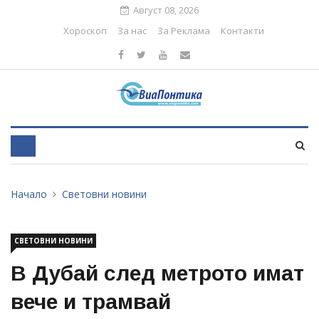
Август 08, 2026
Хороскоп
За нас
За Реклама
Контакти
Начало
Световни новини
СВЕТОВНИ НОВИНИ
В Дубай след метрото имат
вече и трамвай