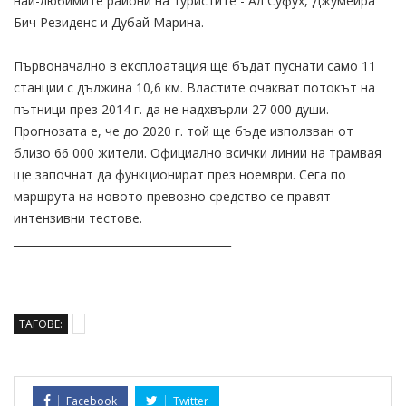
най-любимите райони на туристите - Ал Суфух, Джумейра
Бич Резиденс и Дубай Марина.
Първоначално в експлоатация ще бъдат пуснати само 11
станции с дължина 10,6 км. Властите очакват потокът на
пътници през 2014 г. да не надхвърли 27 000 души.
Прогнозата е, че до 2020 г. той ще бъде използван от
близо 66 000 жители. Официално всички линии на трамвая
ще започнат да функционират през ноември. Сега по
маршрута на новото превозно средство се правят
интензивни тестове.
________________________________________
ТАГОВЕ:
Facebook
Twitter