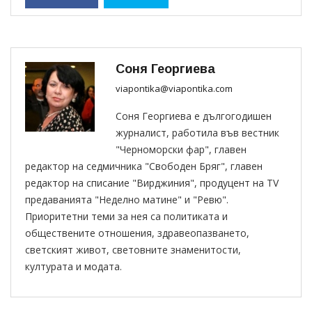
Соня Георгиева
viapontika@viapontika.com
Соня Георгиева е дългогодишен
журналист, работила във вестник
"Черноморски фар", главен
редактор на седмичника "Свободен Бряг", главен
редактор на списание "Вирджиния", продуцент на TV
предаванията "Неделно матине" и "Ревю".
Приоритетни теми за нея са политиката и
обществените отношения, здравеопазването,
светският живот, световните знаменитости,
културата и модата.