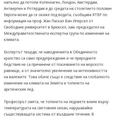
напълно да потопи Копенхаген, Лондон, Амстердам,
Антверпен и Ротердам и до средата на столетието половин
Европа може да се окаже под водата, съобщава RTBF по
информация на проф. Жан Паскал Ван Иперсел от
Свободния университет в Брюксел, зам.-председател на
Междуправителствената експертна група по изменение на
климата.
Експертът твърди, че наводненията в Обединеното
кралство са само предупреждение и че природните
бедствия не са причинени от покачването на морското
равнище, а от значително увеличение на интензивността
на валежите. Това обаче също е следствие на глобалното
изменение на климата на Земята и топенето на
арктическия лед.
Професорът смята, че топенето на ледовете влияе върху
температурата на световния океан, нарушавайки
съществуващата система от въздушни течения. В