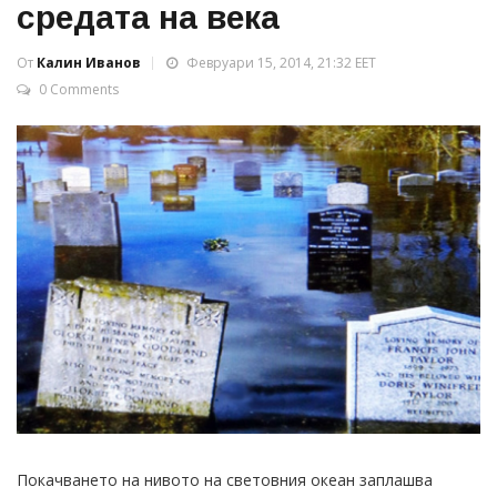
средата на века
От
Калин Иванов
Февруари 15, 2014, 21:32 EET
0 Comments
Покачването на нивото на световния океан заплашва