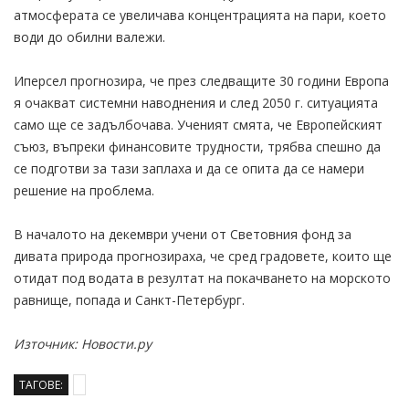
атмосферата се увеличава концентрацията на пари, което
води до обилни валежи.
Иперсел прогнозира, че през следващите 30 години Европа
я очакват системни наводнения и след 2050 г. ситуацията
само ще се задълбочава. Ученият смята, че Европейският
съюз, въпреки финансовите трудности, трябва спешно да
се подготви за тази заплаха и да се опита да се намери
решение на проблема.
В началото на декември учени от Световния фонд за
дивата природа прогнозираха, че сред градовете, които ще
отидат под водата в резултат на покачването на морското
равнище, попада и Санкт-Петербург.
Източник: Новости.ру
ТАГОВЕ: