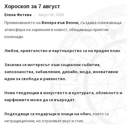
Хороскоп за 7 август
Елена Фотева
Август 06, 2026
Преминаването на
Венера във Везни,
създава освежаваща
атмосфера на хармония и новост, обещаваща приятни
изненади.
Любов, приятелство и партньорство са на преден план.
Засилва се интересът към социални събития,
запознанства, забавления, дизайн, мода, иновативни
идеи за свобода и равенство.
Нови тенденции в изкуството и културата, облеклото и
парфюмите може да се възродят.
Подходящи са подаръци и знаци на обич,
които са
нетрадиционни, но отразяват вкус и стил.